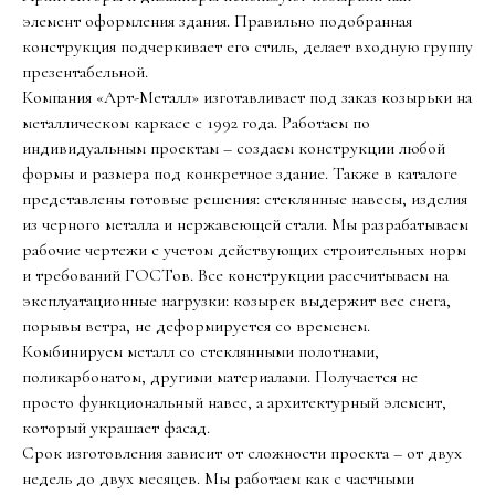
элемент оформления здания. Правильно подобранная
конструкция подчеркивает его стиль, делает входную группу
презентабельной.
Компания «Арт-Металл» изготавливает под заказ козырьки на
металлическом каркасе с 1992 года. Работаем по
индивидуальным проектам – создаем конструкции любой
формы и размера под конкретное здание. Также в каталоге
представлены готовые решения: стеклянные навесы, изделия
из черного металла и нержавеющей стали. Мы разрабатываем
рабочие чертежи с учетом действующих строительных норм
и требований ГОСТов. Все конструкции рассчитываем на
эксплуатационные нагрузки: козырек выдержит вес снега,
порывы ветра, не деформируется со временем.
Комбинируем металл со стеклянными полотнами,
поликарбонатом, другими материалами. Получается не
просто функциональный навес, а архитектурный элемент,
который украшает фасад.
Срок изготовления зависит от сложности проекта – от двух
недель до двух месяцев. Мы работаем как с частными