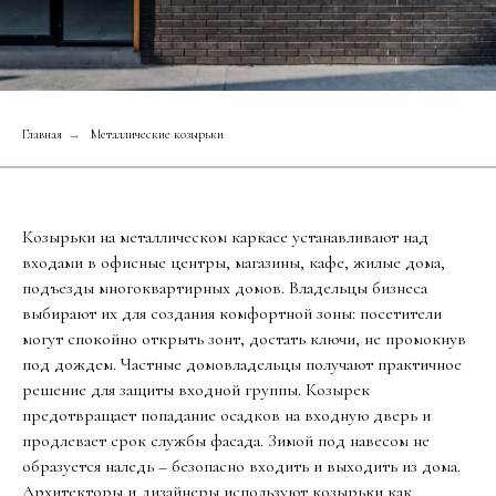
Главная
→
Металлические козырьки
Козырьки на металлическом каркасе устанавливают над
входами в офисные центры, магазины, кафе, жилые дома,
подъезды многоквартирных домов. Владельцы бизнеса
выбирают их для создания комфортной зоны: посетители
могут спокойно открыть зонт, достать ключи, не промокнув
под дождем. Частные домовладельцы получают практичное
решение для защиты входной группы. Козырек
предотвращает попадание осадков на входную дверь и
продлевает срок службы фасада. Зимой под навесом не
образуется наледь – безопасно входить и выходить из дома.
Архитекторы и дизайнеры используют козырьки как